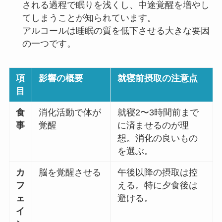
される過程で眠りを浅くし、中途覚醒を増やし
てしまうことが知られています。
アルコールは睡眠の質を低下させる大きな要因
の一つです。
項
影響の概要
就寝前摂取の注意点
目
食
消化活動で体が
就寝2〜3時間前まで
事
覚醒
に済ませるのが理
想。消化の良いもの
を選ぶ。
カ
脳を覚醒させる
午後以降の摂取は控
フ
える。特に夕食後は
ェ
避ける。
イ