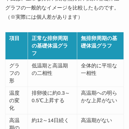
グラフの一般的なイメージを比較したものです。
（※実際には個人差があります）
項目
正常な排卵周期
無排卵周期の基
の基礎体温グラ
礎体温グラフ
フ
グラ
低温期と高温期
全体的に平坦な
フの
の二相性
一相性
形
温度
排卵後に約0.3～
高温期への明ら
の変
0.5℃上昇する
かな上昇がない
化
高温
約12～14日続く
高温期がない
期の