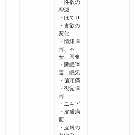
・性欲の
増減
・ほてり
・食欲の
変化
・情緒障
害、不
安、興奮
・睡眠障
害、眠気
・偏頭痛
・視覚障
害
・ニキビ
・皮膚病
変
・皮膚の