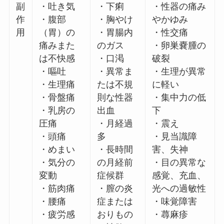
副
・吐き気
・下痢
・性器の痛み
作
・腹部
・胸やけ
やかゆみ
用
（胃）の
・胃腸内
・性交痛
痛みまた
のガス
・卵巣嚢腫の
は不快感
・口渇
破裂
・嘔吐
・異常ま
・生理が異常
・生理痛
たは不規
に軽い
・骨盤痛
則な性器
・集中力の低
・乳房の
出血
下
圧痛
・月経過
・震え
・頭痛
多
・見当識障
・めまい
・長時間
害、失神
・気分の
の月経前
・目の異常な
変動
症候群
感覚、充血、
・筋肉痛
・膣の炎
光への過敏性
・腰痛
症または
・味覚障害
・疲労感
おりもの
・蕁麻疹