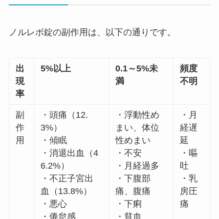
ノルレボ錠の副作用は、以下の通りです。
出
5%以上
0.1～5%未
頻度
現
満
不明
率
副
・頭痛（12.
・浮動性め
・月
作
3%）
まい、体位
経遅
用
・傾眠
性めまい
延
・消退出血（4
・不安
・嘔
6.2%）
・月経過多
吐
・不正子宮出
・下腹部
・乳
血（13.8%）
痛、腹痛
房圧
・悪心
・下痢
痛
・倦怠感
・貧血