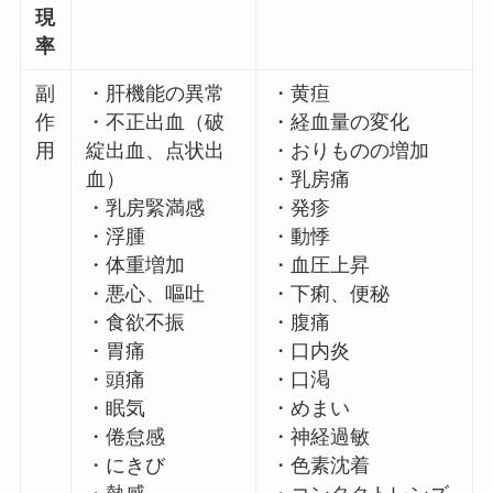
現
率
副
・肝機能の異常
・黄疸
作
・不正出血（破
・経血量の変化
用
綻出血、点状出
・おりものの増加
血）
・乳房痛
・乳房緊満感
・発疹
・浮腫
・動悸
・体重増加
・血圧上昇
・悪心、嘔吐
・下痢、便秘
・食欲不振
・腹痛
・胃痛
・口内炎
・頭痛
・口渇
・眠気
・めまい
・倦怠感
・神経過敏
・にきび
・色素沈着