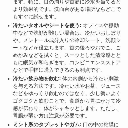
ます。特に、目の周りや首筋に冷水を当てると
より効果的です。洗面台がある場所ならどこで
もすぐに試せます。
冷たいタオルやシートを使う:
オフィスや移動
中などで洗顔が難しい場合は、冷たいおしぼり
や、メントール成分入りの冷却シート、洗顔シ
ートなどが役立ちます。首の後ろやおでこ、こ
めかみなどを拭くと、スーッとした清涼感とと
もに眠気が和らぎます。コンビニエンスストア
などで手軽に購入できるのも利点です。
冷たい飲み物を飲む:
体の内側から冷たい刺激
を与える方法です。冷たい水やお茶、ジュース
などをゆっくり飲むのではなく、少し勢いよく
ゴクゴクと飲むことで、食道から胃にかけて冷
感が伝わり、体がシャキッとします。ただし、
胃腸が弱い方は注意が必要です。
ミント系のタブレットやガム:
口の中の粘膜に