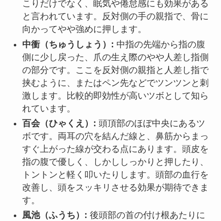
こりだけでなく、眠気や倦怠感にも効果がある
と言われています。反対側の手の親指で、骨に
向かってやや強めに押します。
中衝（ちゅうしょう）:
中指の先端から指の腹
側に少し戻った、爪の生え際のやや人差し指側
の部分です。ここを反対側の親指と人差し指で
挟むように、またはペン先などでツンツンと刺
激します。比較的即効性が高いツボとして知ら
れています。
百会（ひゃくえ）:
頭頂部のほぼ中央にあるツ
ボです。両耳の穴を結んだ線と、鼻筋からまっ
すぐ上がった線が交わる点にあります。頭皮を
指の腹で優しく、しかししっかりと押したり、
トントンと軽く叩いたりします。頭部の血行を
改善し、頭をスッキリさせる効果が期待できま
す。
風池（ふうち）:
後頭部の首の付け根あたりに