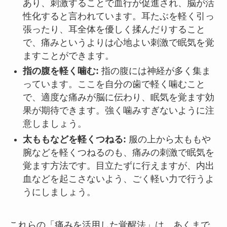
あり、刺激することで血行が促進され、脳が活
性化すると言われています。耳たぶを軽く引っ
張ったり、耳全体を優しく揉んだりすること
で、痛みというよりは心地よい刺激で眠気を覚
ますことができます。
指の腹を軽く噛む:
指の腹には神経が多く集ま
っています。ここを自分の歯で軽く噛むこと
で、適度な痛みが脳に伝わり、眠気を覚ます効
果が期待できます。強く噛みすぎないように注
意しましょう。
太ももなどを軽くつねる:
服の上から太ももや
腕などを軽くつねるのも、痛みの刺激で眠気を
覚ます方法です。目立たずに行えますが、内出
血などを起こさないよう、ごく軽い力で行うよ
うにしましょう。
これらの「痛みを活用した覚醒法」は、あくまで