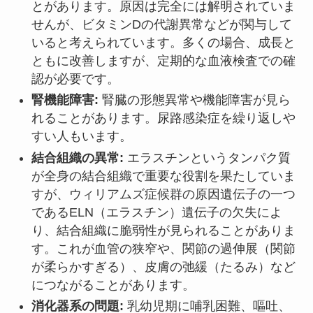
とがあります。原因は完全には解明されていま
せんが、ビタミンDの代謝異常などが関与して
いると考えられています。多くの場合、成長と
ともに改善しますが、定期的な血液検査での確
認が必要です。
腎機能障害:
腎臓の形態異常や機能障害が見ら
れることがあります。尿路感染症を繰り返しや
すい人もいます。
結合組織の異常:
エラスチンというタンパク質
が全身の結合組織で重要な役割を果たしていま
すが、ウィリアムズ症候群の原因遺伝子の一つ
であるELN（エラスチン）遺伝子の欠失によ
り、結合組織に脆弱性が見られることがありま
す。これが血管の狭窄や、関節の過伸展（関節
が柔らかすぎる）、皮膚の弛緩（たるみ）など
につながることがあります。
消化器系の問題:
乳幼児期に哺乳困難、嘔吐、