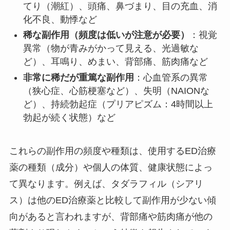
てり（潮紅）、頭痛、鼻づまり、目の充血、消
化不良、動悸など
稀な副作用（頻度は低いが注意が必要）
：視覚
異常（物が青みがかって見える、光過敏な
ど）、耳鳴り、めまい、背部痛、筋肉痛など
非常に稀だが重篤な副作用
：心血管系の異常
（狭心症、心筋梗塞など）、失明（NAIONな
ど）、持続勃起症（プリアピズム：4時間以上
勃起が続く状態）など
これらの副作用の頻度や種類は、使用するED治療
薬の種類（成分）や個人の体質、健康状態によっ
て異なります。例えば、タダラフィル（シアリ
ス）は他のED治療薬と比較して副作用が少ない傾
向があると言われますが、背部痛や筋肉痛が他の