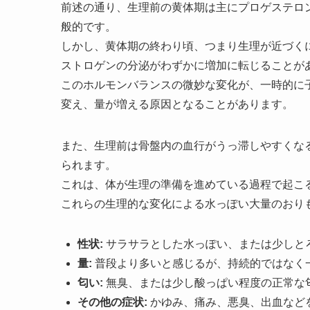
前述の通り、生理前の黄体期は主にプロゲステロ
般的です。
しかし、黄体期の終わり頃、つまり生理が近づく
ストロゲンの分泌がわずかに増加に転じることが
このホルモンバランスの微妙な変化が、一時的に
変え、量が増える原因となることがあります。
また、生理前は骨盤内の血行がうっ滞しやすくな
られます。
これは、体が生理の準備を進めている過程で起こ
これらの生理的な変化による水っぽい大量のおり
性状:
サラサラとした水っぽい、または少しと
量:
普段より多いと感じるが、持続的ではなく
匂い:
無臭、または少し酸っぱい程度の正常な
その他の症状:
かゆみ、痛み、悪臭、出血など