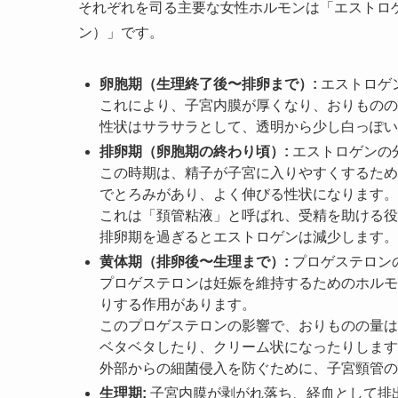
それぞれを司る主要な女性ホルモンは「エストロ
ン）」です。
卵胞期（生理終了後〜排卵まで）:
エストロゲ
これにより、子宮内膜が厚くなり、おりものの
性状はサラサラとして、透明から少し白っぽい
排卵期（卵胞期の終わり頃）:
エストロゲンの
この時期は、精子が子宮に入りやすくするため
でとろみがあり、よく伸びる性状になります。
これは「頚管粘液」と呼ばれ、受精を助ける役
排卵期を過ぎるとエストロゲンは減少します。
黄体期（排卵後〜生理まで）:
プロゲステロン
プロゲステロンは妊娠を維持するためのホルモ
りする作用があります。
このプロゲステロンの影響で、おりものの量は
ベタベタしたり、クリーム状になったりします
外部からの細菌侵入を防ぐために、子宮頸管の
生理期:
子宮内膜が剥がれ落ち、経血として排