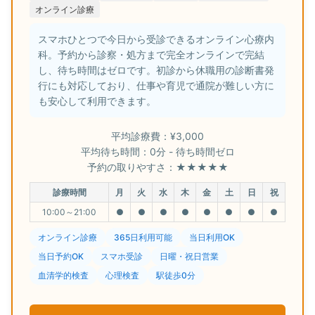
オンライン診療
スマホひとつで今日から受診できるオンライン心療内
科。予約から診察・処方まで完全オンラインで完結
し、待ち時間はゼロです。初診から休職用の診断書発
行にも対応しており、仕事や育児で通院が難しい方に
も安心して利用できます。
平均診療費：¥3,000
平均待ち時間：0分 - 待ち時間ゼロ
予約の取りやすさ：★★★★★
診療時間
月
火
水
木
金
土
日
祝
10:00～21:00
●
●
●
●
●
●
●
●
オンライン診療
365日利用可能
当日利用OK
当日予約OK
スマホ受診
日曜・祝日営業
血清学的検査
心理検査
駅徒歩0分