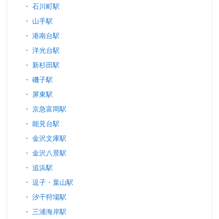
・
石川町駅
・
山手駅
・
港南台駅
・
洋光台駅
・
新杉田駅
・
磯子駅
・
屏東駅
・
京急富岡駅
・
能見台駅
・
金沢文庫駅
・
金沢八景駅
・
追浜駅
・
逗子・葉山駅
・
汐干狩場駅
・
三浦海岸駅