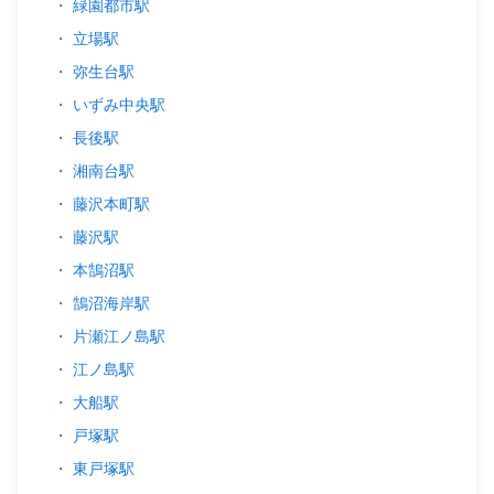
・
緑園都市駅
・
立場駅
・
弥生台駅
・
いずみ中央駅
・
長後駅
・
湘南台駅
・
藤沢本町駅
・
藤沢駅
・
本鵠沼駅
・
鵠沼海岸駅
・
片瀬江ノ島駅
・
江ノ島駅
・
大船駅
・
戸塚駅
・
東戸塚駅