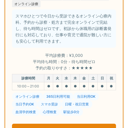
オンライン診療
スマホひとつで今日から受診できるオンライン心療内
科。予約から診察・処方まで完全オンラインで完結
し、待ち時間はゼロです。初診から休職用の診断書発
行にも対応しており、仕事や育児で通院が難しい方に
も安心して利用できます。
平均診療費：¥3,000
平均待ち時間：0分 - 待ち時間ゼロ
予約の取りやすさ：★★★★★
診療時間
月
火
水
木
金
土
日
祝
10:00～21:00
●
●
●
●
●
●
●
●
オンライン診療
365日利用可能
当日利用OK
当日予約OK
スマホ受診
日曜・祝日営業
血清学的検査
心理検査
駅徒歩0分