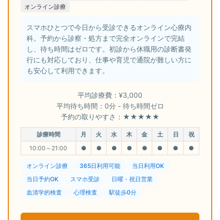
オンライン診療
スマホひとつで今日から受診できるオンライン心療内
科。予約から診察・処方まで完全オンラインで完結
し、待ち時間はゼロです。初診から休職用の診断書発
行にも対応しており、仕事や育児で通院が難しい方に
も安心して利用できます。
平均診療費：¥3,000
平均待ち時間：0分 - 待ち時間ゼロ
予約の取りやすさ：★★★★★
診療時間
月
火
水
木
金
土
日
祝
10:00～21:00
●
●
●
●
●
●
●
●
オンライン診療
365日利用可能
当日利用OK
当日予約OK
スマホ受診
日曜・祝日営業
血清学的検査
心理検査
駅徒歩0分