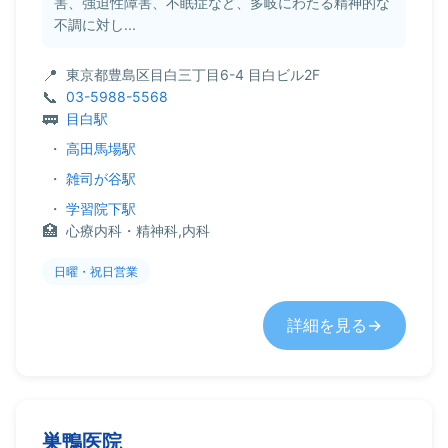
害、強迫性障害、不眠症など、多岐にわたる精神的な
不調に対し...
東京都豊島区目白三丁目6-4 目白ビル2F
03-5988-5568
目白駅
・
高田馬場駅
・
雑司が谷駅
・
学習院下駅
心療内科・精神科,内科
日曜・祝日営業
詳細を見る
巣鴨医院