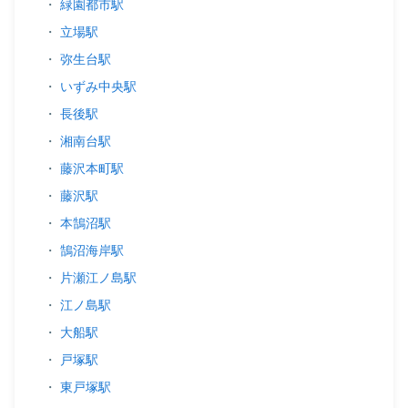
・
緑園都市駅
・
立場駅
・
弥生台駅
・
いずみ中央駅
・
長後駅
・
湘南台駅
・
藤沢本町駅
・
藤沢駅
・
本鵠沼駅
・
鵠沼海岸駅
・
片瀬江ノ島駅
・
江ノ島駅
・
大船駅
・
戸塚駅
・
東戸塚駅