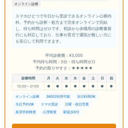
オンライン診療
スマホひとつで今日から受診できるオンライン心療内
科。予約から診察・処方まで完全オンラインで完結
し、待ち時間はゼロです。初診から休職用の診断書発
行にも対応しており、仕事や育児で通院が難しい方に
も安心して利用できます。
平均診療費：¥3,000
平均待ち時間：0分 - 待ち時間ゼロ
予約の取りやすさ：★★★★★
診療時間
月
火
水
木
金
土
日
祝
10:00～21:00
●
●
●
●
●
●
●
●
オンライン診療
365日利用可能
当日利用OK
当日予約OK
スマホ受診
日曜・祝日営業
血清学的検査
心理検査
駅徒歩0分