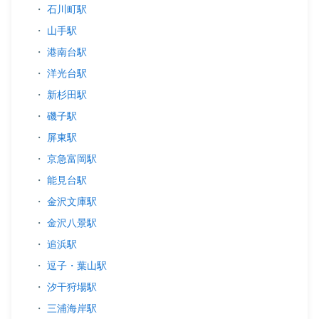
・
石川町駅
・
山手駅
・
港南台駅
・
洋光台駅
・
新杉田駅
・
磯子駅
・
屏東駅
・
京急富岡駅
・
能見台駅
・
金沢文庫駅
・
金沢八景駅
・
追浜駅
・
逗子・葉山駅
・
汐干狩場駅
・
三浦海岸駅