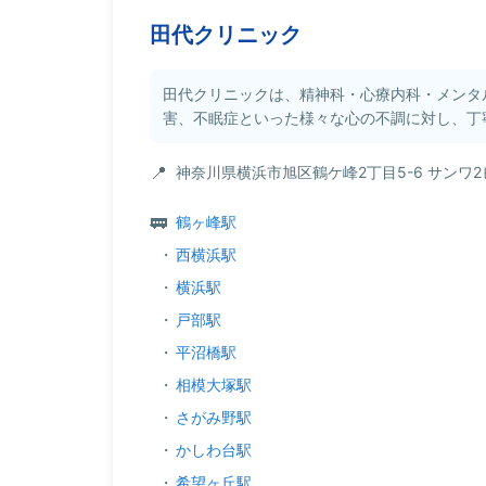
田代クリニック
田代クリニックは、精神科・心療内科・メンタ
害、不眠症といった様々な心の不調に対し、丁寧
神奈川県横浜市旭区鶴ケ峰2丁目5-6 サンワ2
鶴ヶ峰駅
・
西横浜駅
・
横浜駅
・
戸部駅
・
平沼橋駅
・
相模大塚駅
・
さがみ野駅
・
かしわ台駅
・
希望ヶ丘駅