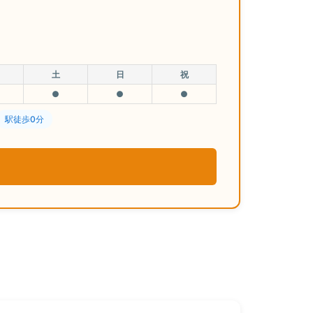
土
日
祝
●
●
●
駅徒歩0分