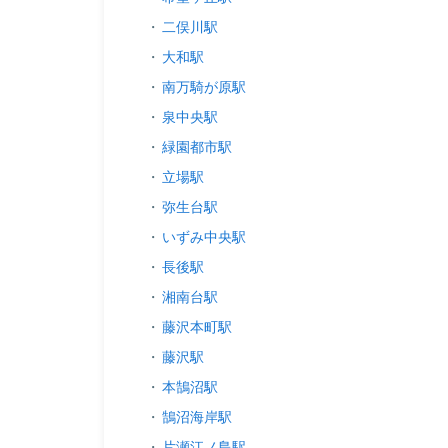
・
二俣川駅
・
大和駅
・
南万騎が原駅
・
泉中央駅
・
緑園都市駅
・
立場駅
・
弥生台駅
・
いずみ中央駅
・
長後駅
・
湘南台駅
・
藤沢本町駅
・
藤沢駅
・
本鵠沼駅
・
鵠沼海岸駅
・
片瀬江ノ島駅