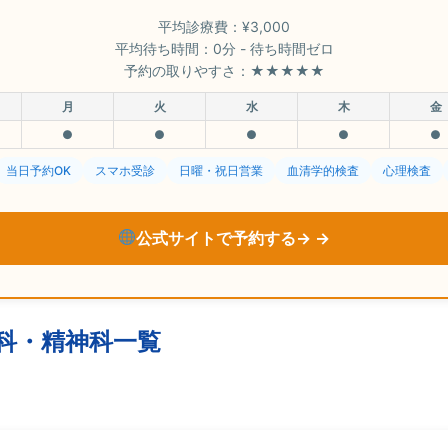
平均診療費：¥3,000
平均待ち時間：0分 - 待ち時間ゼロ
予約の取りやすさ：★★★★★
月
火
水
木
金
●
●
●
●
●
当日予約OK
スマホ受診
日曜・祝日営業
血清学的検査
心理検査
公式サイトで予約する→
科・精神科一覧