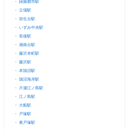
・
緑園都市駅
・
立場駅
・
弥生台駅
・
いずみ中央駅
・
長後駅
・
湘南台駅
・
藤沢本町駅
・
藤沢駅
・
本鵠沼駅
・
鵠沼海岸駅
・
片瀬江ノ島駅
・
江ノ島駅
・
大船駅
・
戸塚駅
・
東戸塚駅