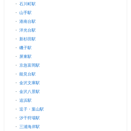
・
石川町駅
・
山手駅
・
港南台駅
・
洋光台駅
・
新杉田駅
・
磯子駅
・
屏東駅
・
京急富岡駅
・
能見台駅
・
金沢文庫駅
・
金沢八景駅
・
追浜駅
・
逗子・葉山駅
・
汐干狩場駅
・
三浦海岸駅