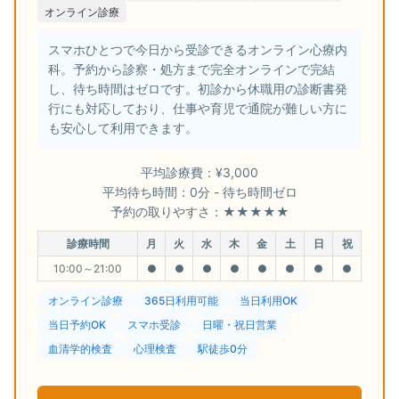
オンライン診療
スマホひとつで今日から受診できるオンライン心療内
科。予約から診察・処方まで完全オンラインで完結
し、待ち時間はゼロです。初診から休職用の診断書発
行にも対応しており、仕事や育児で通院が難しい方に
も安心して利用できます。
平均診療費：¥3,000
平均待ち時間：0分 - 待ち時間ゼロ
予約の取りやすさ：★★★★★
診療時間
月
火
水
木
金
土
日
祝
10:00～21:00
●
●
●
●
●
●
●
●
オンライン診療
365日利用可能
当日利用OK
当日予約OK
スマホ受診
日曜・祝日営業
血清学的検査
心理検査
駅徒歩0分