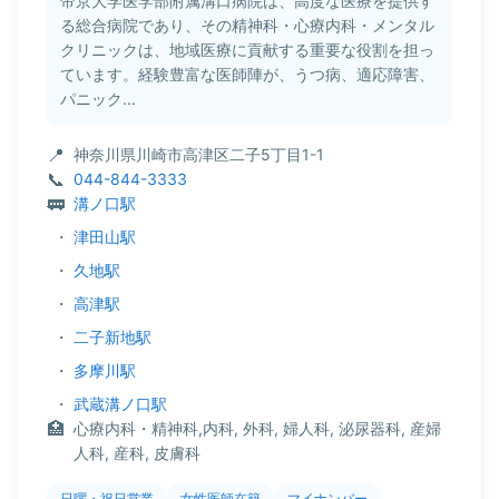
帝京大学医学部附属溝口病院は、高度な医療を提供す
る総合病院であり、その精神科・心療内科・メンタル
クリニックは、地域医療に貢献する重要な役割を担っ
ています。経験豊富な医師陣が、うつ病、適応障害、
パニック...
神奈川県川崎市高津区二子5丁目1-1
044-844-3333
溝ノ口駅
・
津田山駅
・
久地駅
・
高津駅
・
二子新地駅
・
多摩川駅
・
武蔵溝ノ口駅
心療内科・精神科,内科, 外科, 婦人科, 泌尿器科, 産婦
人科, 産科, 皮膚科
日曜・祝日営業
女性医師在籍
マイナンバー