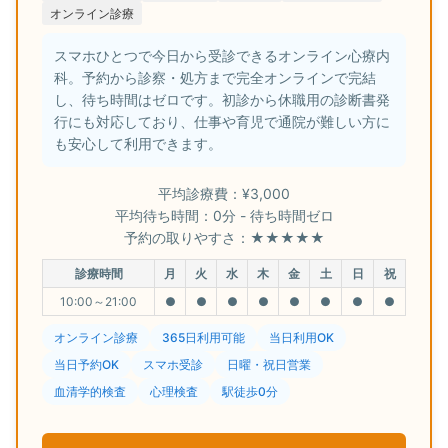
オンライン診療
スマホひとつで今日から受診できるオンライン心療内
科。予約から診察・処方まで完全オンラインで完結
し、待ち時間はゼロです。初診から休職用の診断書発
行にも対応しており、仕事や育児で通院が難しい方に
も安心して利用できます。
平均診療費：¥3,000
平均待ち時間：0分 - 待ち時間ゼロ
予約の取りやすさ：★★★★★
診療時間
月
火
水
木
金
土
日
祝
10:00～21:00
●
●
●
●
●
●
●
●
オンライン診療
365日利用可能
当日利用OK
当日予約OK
スマホ受診
日曜・祝日営業
血清学的検査
心理検査
駅徒歩0分