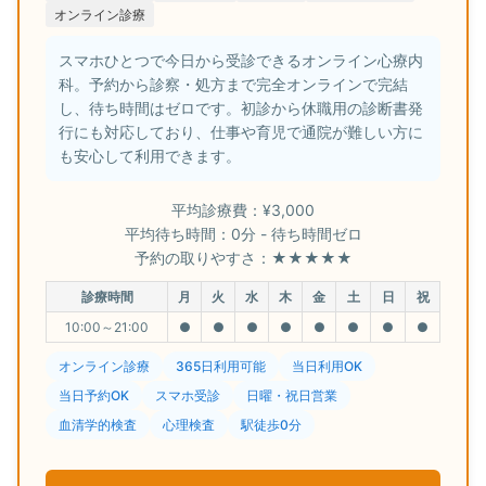
オンライン診療
スマホひとつで今日から受診できるオンライン心療内
科。予約から診察・処方まで完全オンラインで完結
し、待ち時間はゼロです。初診から休職用の診断書発
行にも対応しており、仕事や育児で通院が難しい方に
も安心して利用できます。
平均診療費：¥3,000
平均待ち時間：0分 - 待ち時間ゼロ
予約の取りやすさ：★★★★★
診療時間
月
火
水
木
金
土
日
祝
10:00～21:00
●
●
●
●
●
●
●
●
オンライン診療
365日利用可能
当日利用OK
当日予約OK
スマホ受診
日曜・祝日営業
血清学的検査
心理検査
駅徒歩0分