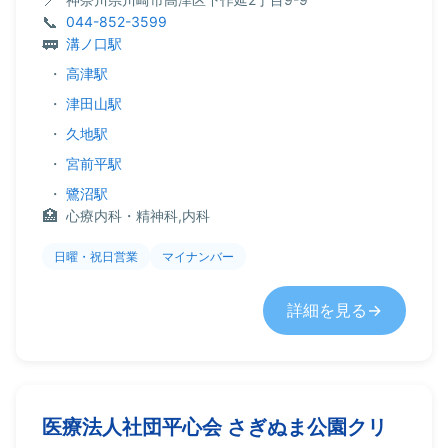
044-852-3599
溝ノ口駅
・
高津駅
・
津田山駅
・
久地駅
・
宮前平駅
・
鷺沼駅
心療内科・精神科,内科
日曜・祝日営業
マイナンバー
詳細を見る
医療法人社団平心会 さぎぬま公園クリ