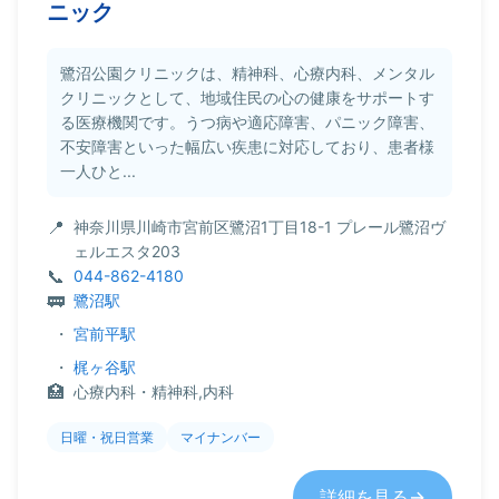
ニック
鷺沼公園クリニックは、精神科、心療内科、メンタル
クリニックとして、地域住民の心の健康をサポートす
る医療機関です。うつ病や適応障害、パニック障害、
不安障害といった幅広い疾患に対応しており、患者様
一人ひと...
神奈川県川崎市宮前区鷺沼1丁目18-1 プレール鷺沼ヴ
ェルエスタ203
044-862-4180
鷺沼駅
・
宮前平駅
・
梶ヶ谷駅
心療内科・精神科,内科
日曜・祝日営業
マイナンバー
詳細を見る