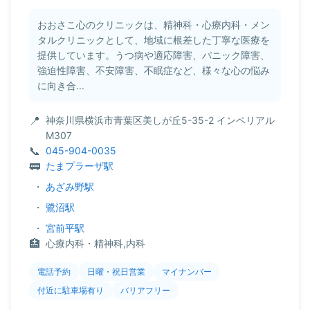
おおさこ心のクリニックは、精神科・心療内科・メン
タルクリニックとして、地域に根差した丁寧な医療を
提供しています。うつ病や適応障害、パニック障害、
強迫性障害、不安障害、不眠症など、様々な心の悩み
に向き合...
神奈川県横浜市青葉区美しが丘5-35-2 インペリアル
M307
045-904-0035
たまプラーザ駅
・
あざみ野駅
・
鷺沼駅
・
宮前平駅
心療内科・精神科,内科
電話予約
日曜・祝日営業
マイナンバー
付近に駐車場有り
バリアフリー