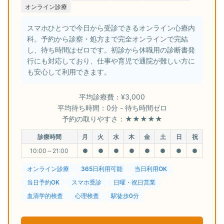
オンライン診療
スマホひとつで今日から受診できるオンライン心療内
科。予約から診察・処方まで完全オンラインで完結
し、待ち時間はゼロです。初診から休職用の診断書発
行にも対応しており、仕事や育児で通院が難しい方に
も安心して利用できます。
平均診療費：¥3,000
平均待ち時間：0分 - 待ち時間ゼロ
予約の取りやすさ：★★★★★
診療時間
月
火
水
木
金
土
日
祝
10:00～21:00
●
●
●
●
●
●
●
●
オンライン診療
365日利用可能
当日利用OK
当日予約OK
スマホ受診
日曜・祝日営業
血清学的検査
心理検査
駅徒歩0分