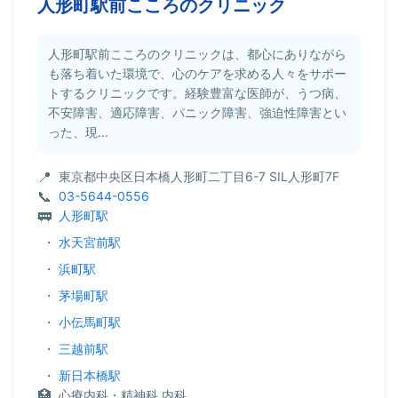
人形町駅前こころのクリニック
人形町駅前こころのクリニックは、都心にありながら
も落ち着いた環境で、心のケアを求める人々をサポー
トするクリニックです。経験豊富な医師が、うつ病、
不安障害、適応障害、パニック障害、強迫性障害とい
った、現...
東京都中央区日本橋人形町二丁目6-7 SIL人形町7F
03-5644-0556
人形町駅
・
水天宮前駅
・
浜町駅
・
茅場町駅
・
小伝馬町駅
・
三越前駅
・
新日本橋駅
心療内科・精神科,内科