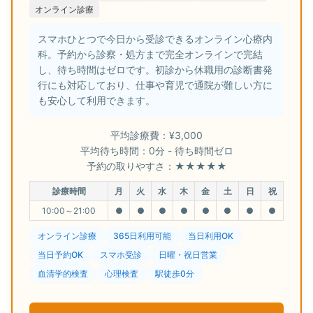
オンライン診療
スマホひとつで今日から受診できるオンライン心療内
科。予約から診察・処方まで完全オンラインで完結
し、待ち時間はゼロです。初診から休職用の診断書発
行にも対応しており、仕事や育児で通院が難しい方に
も安心して利用できます。
平均診療費：¥3,000
平均待ち時間：0分 - 待ち時間ゼロ
予約の取りやすさ：★★★★★
診療時間
月
火
水
木
金
土
日
祝
10:00～21:00
●
●
●
●
●
●
●
●
オンライン診療
365日利用可能
当日利用OK
当日予約OK
スマホ受診
日曜・祝日営業
血清学的検査
心理検査
駅徒歩0分