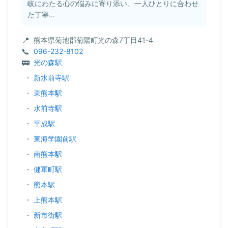
岐にわたる心の悩みに寄り添い、一人ひとりに合わせ
た丁寧...
熊本県菊池郡菊陽町光の森7丁目41-4
096-232-8102
光の森駅
・
新水前寺駅
・
東熊本駅
・
水前寺駅
・
平成駅
・
東海学園前駅
・
南熊本駅
・
健軍町駅
・
熊本駅
・
上熊本駅
・
新市街駅