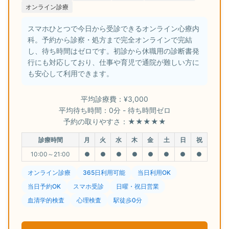
オンライン診療
スマホひとつで今日から受診できるオンライン心療内
科。予約から診察・処方まで完全オンラインで完結
し、待ち時間はゼロです。初診から休職用の診断書発
行にも対応しており、仕事や育児で通院が難しい方に
も安心して利用できます。
平均診療費：¥3,000
平均待ち時間：0分 - 待ち時間ゼロ
予約の取りやすさ：★★★★★
診療時間
月
火
水
木
金
土
日
祝
10:00～21:00
●
●
●
●
●
●
●
●
オンライン診療
365日利用可能
当日利用OK
当日予約OK
スマホ受診
日曜・祝日営業
血清学的検査
心理検査
駅徒歩0分