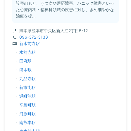
診察のもと、うつ病や適応障害、パニック障害といっ
た心療内科・精神科領域の疾患に対し、きめ細やかな
治療を提...
熊本県熊本市中央区新大江2丁目5-12
096-372-3133
新水前寺駅
・
水前寺駅
・
国府駅
・
熊本駅
・
九品寺駅
・
新市街駅
・
通町筋駅
・
辛島町駅
・
河原町駅
・
南熊本駅