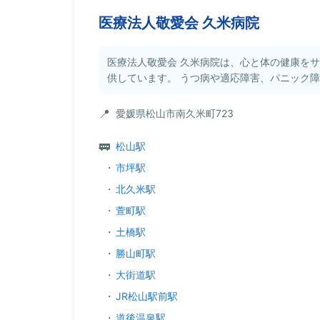
医療法人敬愛会 久米病院
医療法人敬愛会 久米病院は、心と体の健康を
供しています。 うつ病や適応障害、パニック障害
愛媛県松山市南久米町723
松山駅
・
市坪駅
・
北久米駅
・
萱町駅
・
土橋駅
・
勝山町駅
・
大街道駅
・
JR松山駅前駅
・
道後温泉駅