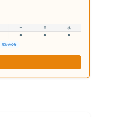
土
日
祝
●
●
●
駅徒歩0分