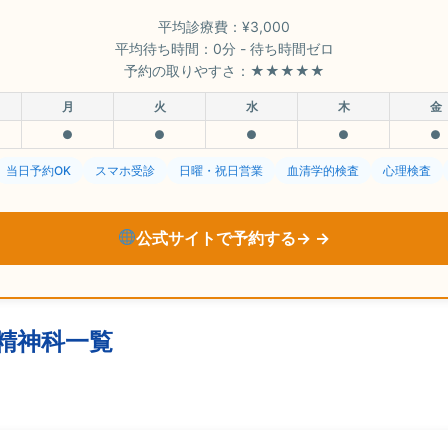
平均診療費：¥3,000
平均待ち時間：0分 - 待ち時間ゼロ
予約の取りやすさ：★★★★★
月
火
水
木
金
●
●
●
●
●
当日予約OK
スマホ受診
日曜・祝日営業
血清学的検査
心理検査
公式サイトで予約する→
精神科一覧