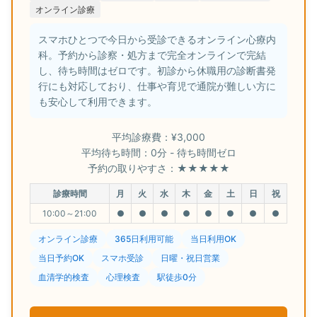
オンライン診療
スマホひとつで今日から受診できるオンライン心療内
科。予約から診察・処方まで完全オンラインで完結
し、待ち時間はゼロです。初診から休職用の診断書発
行にも対応しており、仕事や育児で通院が難しい方に
も安心して利用できます。
平均診療費：¥3,000
平均待ち時間：0分 - 待ち時間ゼロ
予約の取りやすさ：★★★★★
診療時間
月
火
水
木
金
土
日
祝
10:00～21:00
●
●
●
●
●
●
●
●
オンライン診療
365日利用可能
当日利用OK
当日予約OK
スマホ受診
日曜・祝日営業
血清学的検査
心理検査
駅徒歩0分