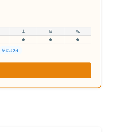
土
日
祝
●
●
●
駅徒歩0分