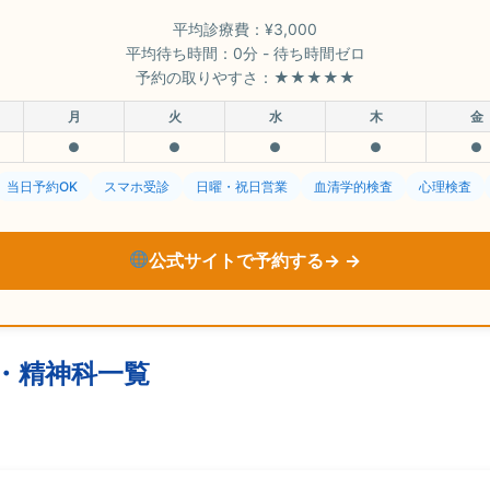
平均診療費：¥3,000
平均待ち時間：0分 - 待ち時間ゼロ
予約の取りやすさ：★★★★★
月
火
水
木
金
●
●
●
●
●
当日予約OK
スマホ受診
日曜・祝日営業
血清学的検査
心理検査
公式サイトで予約する→
・精神科一覧