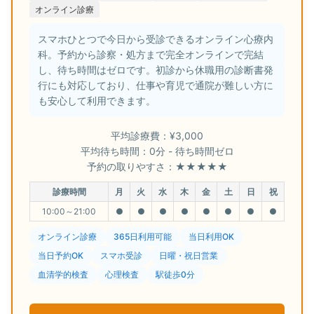
オンライン診療
スマホひとつで今日から受診できるオンライン心療内
科。予約から診察・処方まで完全オンラインで完結
し、待ち時間はゼロです。初診から休職用の診断書発
行にも対応しており、仕事や育児で通院が難しい方に
も安心して利用できます。
平均診療費：¥3,000
平均待ち時間：0分 - 待ち時間ゼロ
予約の取りやすさ：★★★★★
診療時間
月
火
水
木
金
土
日
祝
10:00～21:00
●
●
●
●
●
●
●
●
オンライン診療
365日利用可能
当日利用OK
当日予約OK
スマホ受診
日曜・祝日営業
血清学的検査
心理検査
駅徒歩0分