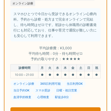
オンライン診療
スマホひとつで今日から受診できるオンライン心療内
科。予約から診察・処方まで完全オンラインで完結
し、待ち時間はゼロです。初診から休職用の診断書発
行にも対応しており、仕事や育児で通院が難しい方に
も安心して利用できます。
平均診療費：¥3,000
平均待ち時間：0分 - 待ち時間ゼロ
予約の取りやすさ：★★★★★
診療時間
月
火
水
木
金
土
日
祝
10:00～21:00
●
●
●
●
●
●
●
●
オンライン診療
365日利用可能
当日利用OK
当日予約OK
スマホ受診
日曜・祝日営業
血清学的検査
心理検査
駅徒歩0分