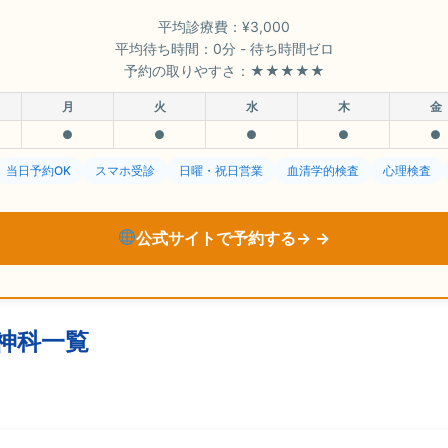
平均診療費：¥3,000
平均待ち時間：0分 - 待ち時間ゼロ
予約の取りやすさ：★★★★★
月
火
水
木
金
●
●
●
●
●
当日予約OK
スマホ受診
日曜・祝日営業
血清学的検査
心理検査
公式サイトで予約する→
神科一覧