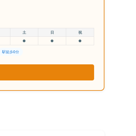
土
日
祝
●
●
●
駅徒歩0分