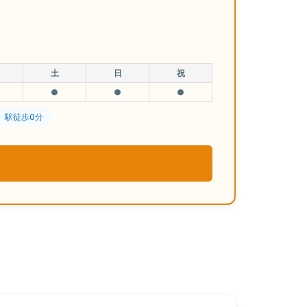
土
日
祝
●
●
●
駅徒歩0分