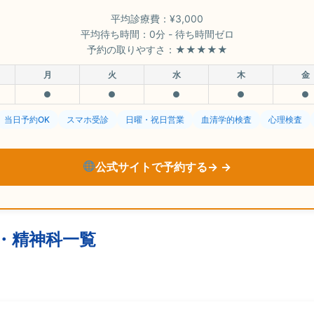
平均診療費：¥3,000
平均待ち時間：0分 - 待ち時間ゼロ
予約の取りやすさ：★★★★★
月
火
水
木
金
●
●
●
●
●
当日予約OK
スマホ受診
日曜・祝日営業
血清学的検査
心理検査
公式サイトで予約する→
・精神科一覧