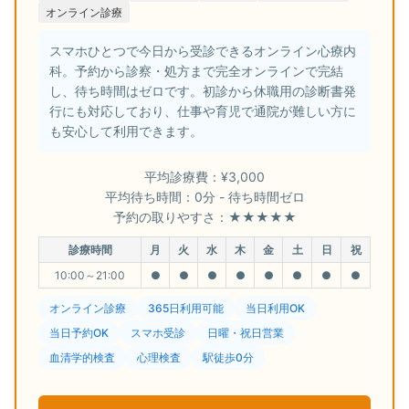
オンライン診療
スマホひとつで今日から受診できるオンライン心療内
科。予約から診察・処方まで完全オンラインで完結
し、待ち時間はゼロです。初診から休職用の診断書発
行にも対応しており、仕事や育児で通院が難しい方に
も安心して利用できます。
平均診療費：¥3,000
平均待ち時間：0分 - 待ち時間ゼロ
予約の取りやすさ：★★★★★
診療時間
月
火
水
木
金
土
日
祝
10:00～21:00
●
●
●
●
●
●
●
●
オンライン診療
365日利用可能
当日利用OK
当日予約OK
スマホ受診
日曜・祝日営業
血清学的検査
心理検査
駅徒歩0分