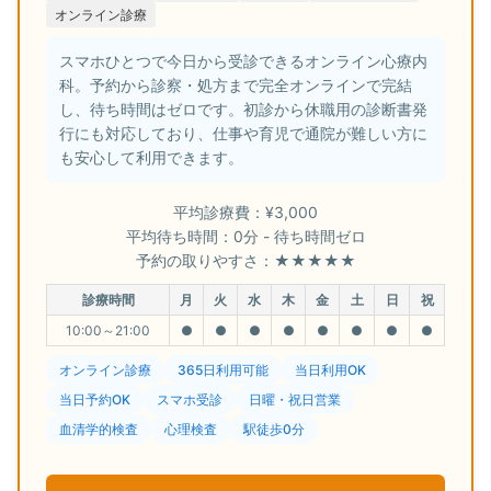
オンライン診療
スマホひとつで今日から受診できるオンライン心療内
科。予約から診察・処方まで完全オンラインで完結
し、待ち時間はゼロです。初診から休職用の診断書発
行にも対応しており、仕事や育児で通院が難しい方に
も安心して利用できます。
平均診療費：¥3,000
平均待ち時間：0分 - 待ち時間ゼロ
予約の取りやすさ：★★★★★
診療時間
月
火
水
木
金
土
日
祝
10:00～21:00
●
●
●
●
●
●
●
●
オンライン診療
365日利用可能
当日利用OK
当日予約OK
スマホ受診
日曜・祝日営業
血清学的検査
心理検査
駅徒歩0分