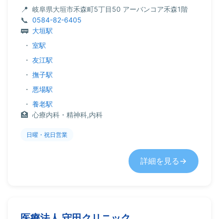
岐阜県大垣市禾森町5丁目50 アーバンコア禾森1階
0584-82-6405
大垣駅
・
室駅
・
友江駅
・
撫子駅
・
悪場駅
・
養老駅
心療内科・精神科,内科
日曜・祝日営業
詳細を見る
医療法人 守田クリニック