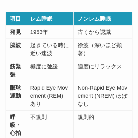
項目
レム睡眠
ノンレム睡眠
発見
1953年
古くから認識
脳波
起きている時に
徐波（深いほど顕
近い速波
著）
筋緊
極度に弛緩
適度にリラックス
張
眼球
Rapid Eye Mov
Non-Rapid Eye Mov
運動
ement (REM)
ement (NREM) ほぼ
あり
なし
呼
不規則
規則的
吸・
心拍