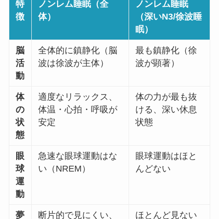
特
ノンレム睡眠（全
ノンレム睡眠
徴
体）
（深いN3/徐波睡
眠）
脳
全体的に鎮静化（脳
最も鎮静化（徐
活
波は徐波が主体）
波が顕著）
動
体
適度なリラックス、
体の力が最も抜
の
体温・心拍・呼吸が
ける、深い休息
状
安定
状態
態
眼
急速な眼球運動はな
眼球運動はほと
球
い（NREM）
んどない
運
動
夢
断片的で見にくい、
ほとんど見ない