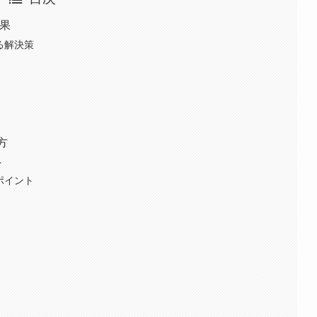
効果
る解決策
方
ト
ポイント