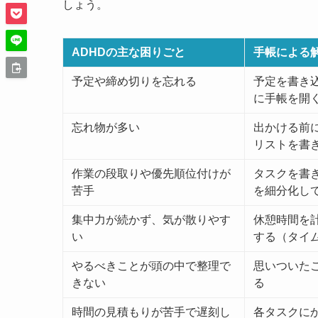
しょう。
ADHDの主な困りごと
手帳による
予定や締め切りを忘れる
予定を書き
に手帳を開
忘れ物が多い
出かける前
リストを書
作業の段取りや優先順位付けが
タスクを書
苦手
を細分化し
集中力が続かず、気が散りやす
休憩時間を
い
する（タイ
やるべきことが頭の中で整理で
思いついた
きない
る
時間の見積もりが苦手で遅刻し
各タスクに