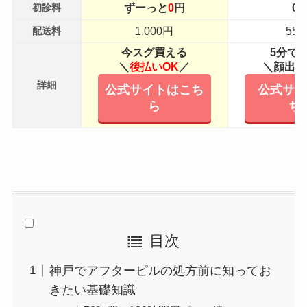
ずーっと
0
円
0
初診料
1,000円
55
配送料
今スグ買える
5分で
＼
後払いOK
／
＼
顔出し
詳細
公式サイトはこち
公式サイ
ら
ち
目次
神戸でアフターピルの処方前に知ってお
きたい基礎知識