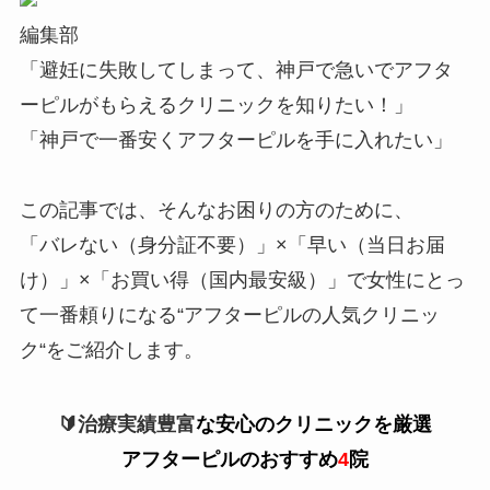
編集部
「
避妊に失敗してしまって、神戸で急いでアフタ
ーピルがもらえるクリニックを知りたい！
」
「
神戸で一番安くアフターピルを手に入れたい
」
この記事では、そんなお困りの方のために、
「
バレない（身分証不要）
」×「
早い（当日お届
け）
」×「
お買い得（国内最安級）
」で女性にとっ
て一番頼りになる
“アフターピルの人気クリニッ
ク“
をご紹介します。
🔰治療実績豊富
な安心のクリニックを厳選
アフターピルのおすすめ
4
院