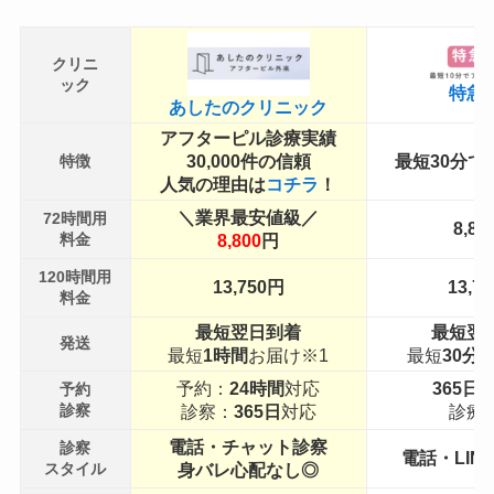
クリニ
ック
特急
あしたのクリニック
アフターピル診療実績
30,000
件の信頼
最短
30
分で
特徴
人気の理由は
コチラ
！
＼業界最安値級
／
72時間用
8,80
料金
8,800
円
120時間用
13,750
円
13,75
料金
最短翌日到着
最短翌
発送
最短
1
時間
お届け※1
最短
30
分
予約：
24
時間
対応
365
日
2
予約
診察
診察：
365
日
対応
診療
電話・チャット診察
診察
電話・LIN
スタイル
身バレ心配なし◎