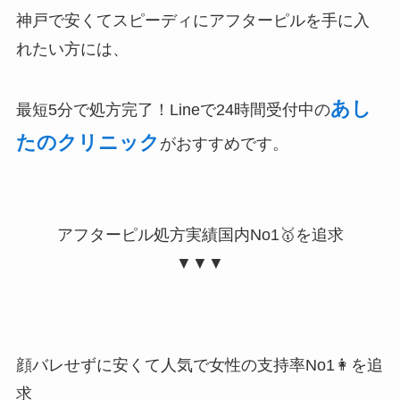
神戸で安くてスピーディにアフターピルを手に入
れたい方には、
あし
最短5分で処方完了！Lineで24時間受付中
の
たのクリニック
がおすすめです。
アフターピル処方実績
国内No1🥇
を追求
▼▼▼
顔バレせずに安くて人気で
女性の支持率No1👩
を追
求