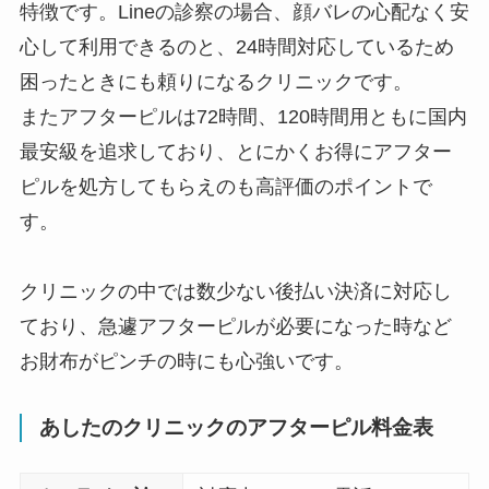
特徴です。Lineの診察の場合、
顔バレの心配なく安
心して利用できる
のと、
24時間対応しているため
困ったときにも頼りになる
クリニックです。
またアフターピルは72時間、120時間用ともに
国内
最安級を追求しており、とにかくお得にアフター
ピルを処方してもらえのも高評価
のポイントで
す。
クリニックの中では数少ない
後払い決済に対応
し
ており、急遽アフターピルが必要になった時など
お財布がピンチの時にも心強いです。
あしたのクリニックのアフターピル料金表