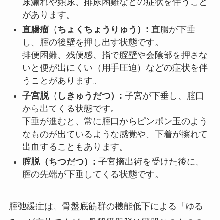
尿漏れや頻尿、排尿困難などの症状を伴うこと
があります。
直腸瘤（ちょくちょうりゅう）:
直腸が下垂
し、腟の後壁を押し出す状態です。
排便困難、残便感、指で腟壁や会陰部を押さな
いと便が出にくい（用手圧迫）などの症状を伴
うことがあります。
子宮脱（しきゅうだつ）:
子宮が下垂し、腟口
から出てくる状態です。
下垂が進むと、常に腟口からピンポン玉のよう
なものが出ているような感覚や、下着が擦れて
出血することもあります。
腟脱（ちつだつ）:
子宮摘出術を受けた後に、
腟の先端が下垂してくる状態です。
腟弛緩症は、骨盤底筋群の機能低下による「ゆる