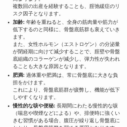
複数回の出産を経験することも、腟弛緩症のリ
スク因子となります。
加齢:
年齢を重ねると、全身の筋肉量や筋力が
低下するのと同様に、骨盤底筋群も衰えていき
ます。
また、女性ホルモン（エストロゲン）の分泌量
が閉経期に向けて減少することで、腟壁や骨盤
底組織のコラーゲンが減少し、弾力性が失われ
ることも大きな原因となります。
肥満:
過体重や肥満は、常に骨盤底に大きな負
担をかけます。
これにより、骨盤底筋群が疲弊し、機能が低下
しやすくなります。
慢性的な咳や便秘:
長期間にわたる慢性的な咳
（喘息や喫煙などによる）や、排便時に強くい
きむ習慣がある場合、腹圧が繰り返し骨盤底に