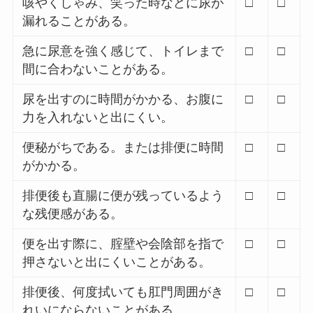
咳やくしゃみ、笑った時などに尿が
□
□
漏れることがある。
急に尿意を強く感じて、トイレまで
□
□
間に合わないことがある。
尿を出すのに時間がかかる、お腹に
□
□
力を入れないと出にくい。
便秘がちである。または排便に時間
□
□
がかかる。
排便後も直腸に便が残っているよう
□
□
な残便感がある。
便を出す際に、腟壁や会陰部を指で
□
□
押さないと出にくいことがある。
排便後、何度拭いても肛門周囲がき
□
□
れいにならないことがある。