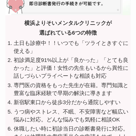
横浜よりそいメンタルクリニックが
選ばれている6つの特徴
土日も診療中！
！いつでも「
ツライときすぐに
使える
」
初診満足度91%以上が「良かった」「とても良
かった」と評価
！女性の先生もいるから
異性に
話しづらいプライベートな相談も対応
専門医の資格をもった先生が在籍。
専門知識と
豊富な臨床経験
で早期の解決に導きます
新宿駅東口から
徒歩3分
だから通院しやすい
うつ病やストレス、不眠、不安障害など
幅広い
悩みに対応
。どんな悩みでも気軽に相談OK
休職したい時に
初診当日の診断書発行に対応
。