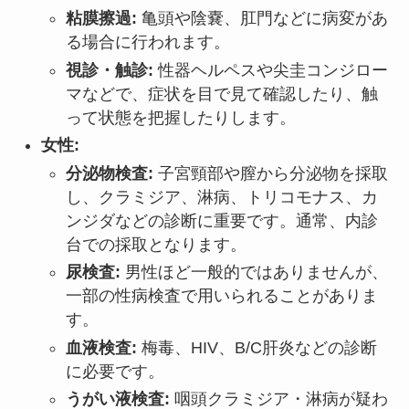
粘膜擦過:
亀頭や陰嚢、肛門などに病変があ
る場合に行われます。
視診・触診:
性器ヘルペスや尖圭コンジロー
マなどで、症状を目で見て確認したり、触
って状態を把握したりします。
女性:
分泌物検査:
子宮頸部や膣から分泌物を採取
し、クラミジア、淋病、トリコモナス、カ
ンジダなどの診断に重要です。通常、内診
台での採取となります。
尿検査:
男性ほど一般的ではありませんが、
一部の性病検査で用いられることがありま
す。
血液検査:
梅毒、HIV、B/C肝炎などの診断
に必要です。
うがい液検査:
咽頭クラミジア・淋病が疑わ