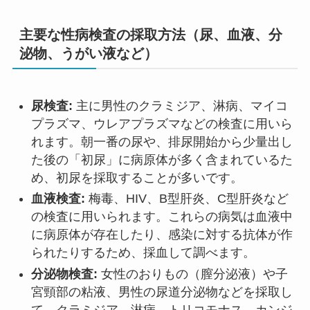
主要な性病検査の採取方法（尿、血液、分
泌物、うがい液など）
尿検査:
主に男性のクラミジア、淋病、マイコ
プラズマ、ウレアプラズマなどの検査に用いら
れます。朝一番の尿や、排尿開始から少量出し
た後の「初尿」に病原体が多く含まれているた
め、初尿を採取することが多いです。
血液検査:
梅毒、HIV、B型肝炎、C型肝炎など
の検査に用いられます。これらの病気は血液中
に病原体が存在したり、感染に対する抗体が作
られたりするため、採血して調べます。
分泌物検査:
女性のおりもの（膣分泌液）や子
宮頸部の粘液、男性の尿道分泌物などを採取し
て、クラミジア、淋病、トリコモナス、カンジ