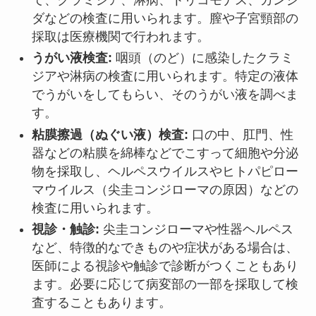
ダなどの検査に用いられます。膣や子宮頸部の
採取は医療機関で行われます。
うがい液検査:
咽頭（のど）に感染したクラミ
ジアや淋病の検査に用いられます。特定の液体
でうがいをしてもらい、そのうがい液を調べま
す。
粘膜擦過（ぬぐい液）検査:
口の中、肛門、性
器などの粘膜を綿棒などでこすって細胞や分泌
物を採取し、ヘルペスウイルスやヒトパピロー
マウイルス（尖圭コンジローマの原因）などの
検査に用いられます。
視診・触診:
尖圭コンジローマや性器ヘルペス
など、特徴的なできものや症状がある場合は、
医師による視診や触診で診断がつくこともあり
ます。必要に応じて病変部の一部を採取して検
査することもあります。