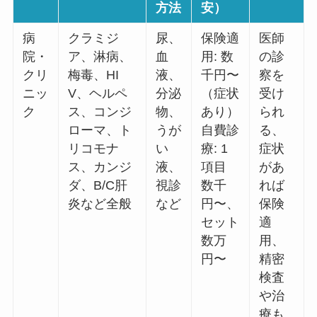
方法
安）
病
クラミジ
尿、
保険適
医師
院・
ア、淋病、
血
用: 数
の診
クリ
梅毒、HI
液、
千円〜
察を
ニッ
V、ヘルペ
分泌
（症状
受け
ク
ス、コンジ
物、
あり）
られ
ローマ、ト
うが
自費診
る、
リコモナ
い
療: 1
症状
ス、カンジ
液、
項目
があ
ダ、B/C肝
視診
数千
れば
炎など全般
など
円〜、
保険
セット
適
数万
用、
円〜
精密
検査
や治
療も