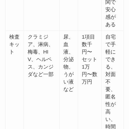
関で
安心
感が
ある
検査
クラミジ
尿、
1項目
自宅
キッ
ア、淋病、
血
数千
で手
ト
梅毒、HI
液、
円〜
軽に
V、ヘルペ
分泌
セット
でき
ス、カンジ
物、
1万
る、
ダなど一部
うが
円〜数
対面
い液
万円
不
など
要、
匿名
性が
高
い、
時間