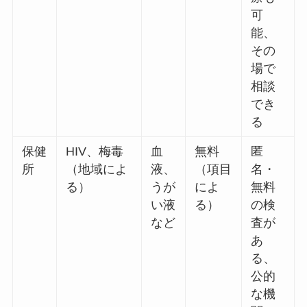
可
能、
その
場で
相談
でき
る
保健
HIV、梅毒
血
無料
匿
所
（地域によ
液、
（項目
名・
る）
うが
によ
無料
い液
る）
の検
など
査が
あ
る、
公的
な機