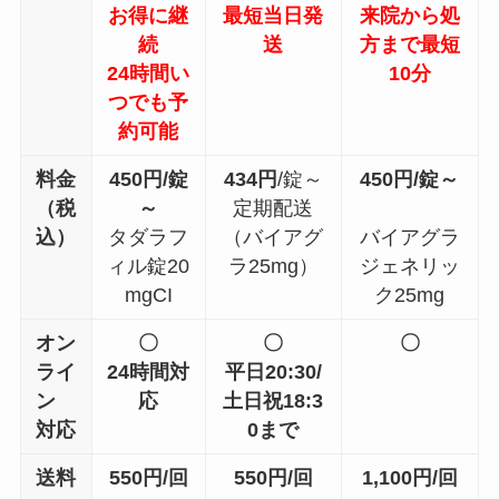
お得に継
最短当日発
来院から処
続
送
方まで最短
24時間い
10分
つでも予
約可能
料金
450
円/錠
434
円
/錠～
450
円
/錠～
（税
～
定期配送
込）
タダラフ
（バイアグ
バイアグラ
ィル錠20
ラ25mg）
ジェネリッ
mgCI
ク25mg
オン
〇
〇
〇
ライ
24時間対
平日20:30/
ン
応
土日祝18:3
対応
0まで
送料
550円/回
550円/回
1,100円/回