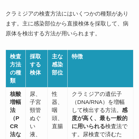
クラミジアの検査方法にはいくつかの種類があり
ます。主に感染部位から直接検体を採取して、病
原体を検出する方法が用いられます。
検査
採取
主な
特徴
方法
する
感染
の種
検体
部位
類
核酸
尿、
性
クラミジアの遺伝子
増幅
子宮
器、
（DNA/RNA）を増幅
法
頸管
咽
して検出する方法。
感
（P
ぬぐ
頭、
度が高く、最も一般的
CR
い
直腸
に用いられる
検査法で
法な
液、
す。尿検査で済むた