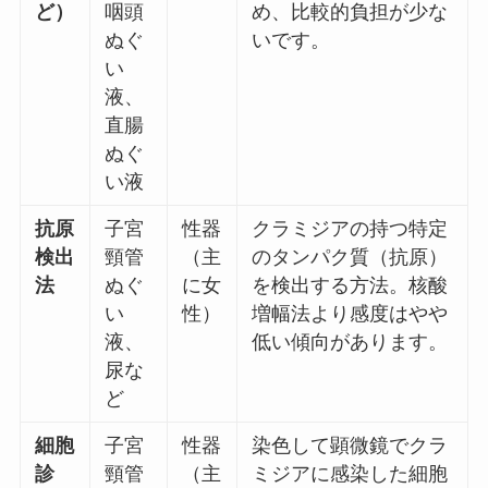
ど）
咽頭
め、比較的負担が少な
ぬぐ
いです。
い
液、
直腸
ぬぐ
い液
抗原
子宮
性器
クラミジアの持つ特定
検出
頸管
（主
のタンパク質（抗原）
法
ぬぐ
に女
を検出する方法。核酸
い
性）
増幅法より感度はやや
液、
低い傾向があります。
尿な
ど
細胞
子宮
性器
染色して顕微鏡でクラ
診
頸管
（主
ミジアに感染した細胞