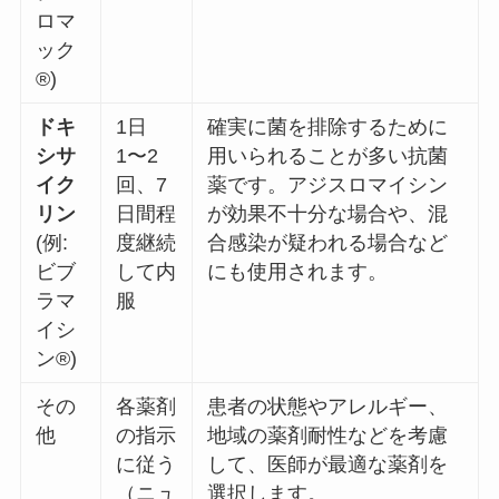
ロマ
ック
®)
ドキ
1日
確実に菌を排除するために
シサ
1〜2
用いられることが多い抗菌
イク
回、7
薬です。アジスロマイシン
リン
日間程
が効果不十分な場合や、混
(例:
度継続
合感染が疑われる場合など
ビブ
して内
にも使用されます。
ラマ
服
イシ
ン®)
その
各薬剤
患者の状態やアレルギー、
他
の指示
地域の薬剤耐性などを考慮
に従う
して、医師が最適な薬剤を
（ニュ
選択します。